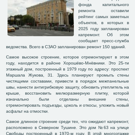
фонда капитального
ремонта оставили
рейтинг самых заметных
объектов, в которых в
2025 году запланирован
капремонт. Об этом
сообщает пресс-служба
ведомства. Всего в СЗАО запланирован ремонт 150 зданий.
Самое высокое строение, которое отремонтируют в этом
году, находится в районе Хорошёво-Мнёвники. Это 25-ти
этажный дом, построенный в 1979 году по адресу: проспект
Маршала Жукова, 31. Здесь планируют промыть стены
чистящими составами, привести в порядок межпанельные
швы, нанести антигрибковую защиту, обновить утеплитель на
крыше, восстановить мелкоразмерную плитку, которой
изначально были отделаны внешние стены,
отремонтировать подъезды, цоколь и откосы, уложить новый
асфальт на отмостки.
Самое длинное строение среди тех, что ожидают капремонт,
расположено в Северном Тушине. Это дом №63 на улице
Свободы построенный в 1970-м году. В этой многоэтажке