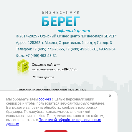
© 2014-2025 - Офисный бизнес центр "Бизнес-парк БЕРЕГ"
Адрес: 125362, г. Москва, Строительный пр-д, д.7а, кор. 3
Телефон: +7 (495) 772-76-65, +7 (499) 493-53-31, 493-53-34
Факс: +7 (499) 493-53-31
Создание сайта —
интернет-агентство «BREVIS»
Услуги центра
Согласие на обработку персональных данных
✖
Мы обрабатываем
cookies
с целью персонализации
Политика в отношении обработки персональных данных
сервисов и чтобы пользоваться веб-сайтом было удобнее.
Вы можете запретить обработку сookies в настройках
Политика использования cookies
браузера. Пожалуйста, ознакомьтесь с политикой
использования cookies. Продолжая пользоваться сайтом,
Согласие на обработку данных метрическими программами
вы соглашаетесь с
Политикой обработки персональных
данных
.
Согласие на получение рекламных и информационных рассылок